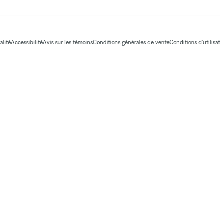
alité
Accessibilité
Avis sur les témoins
Conditions générales de vente
Conditions d'utilisa