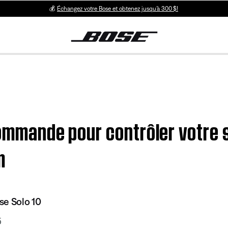
💰
Échangez votre Bose et obtenez jusqu’à 300 $!
commande pour contrôler votre
m
se Solo 10
5