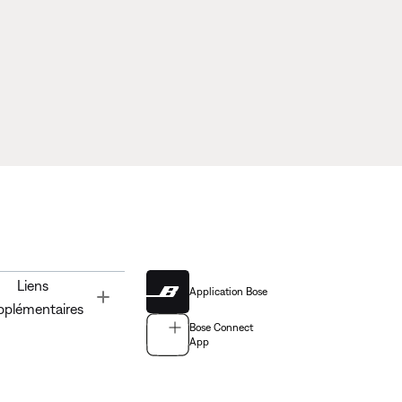
Liens
Application Bose
Toggle
pplémentaires
Bose Connect
App