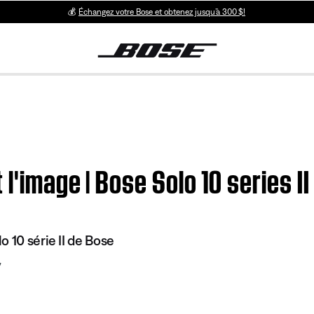
💰
Échangez votre Bose et obtenez jusqu’à 300 $!
 l'image | Bose Solo 10 series 
 10 série II de Bose
7