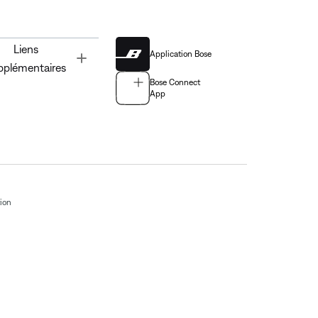
Liens
Application Bose
Toggle
pplémentaires
Bose Connect
App
tion