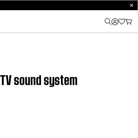
clos
II TV sound system