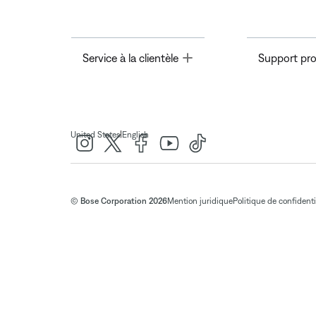
Toggle
Service à la clientèle
Support pro
|
United States
English
© Bose Corporation 2026
Mention juridique
Politique de confidenti