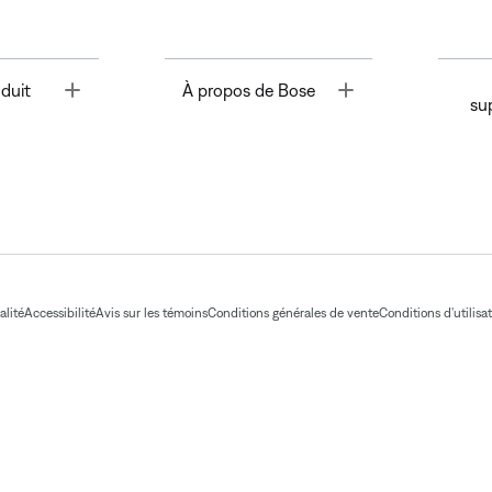
Toggle
Toggle
duit
À propos de Bose
su
alité
Accessibilité
Avis sur les témoins
Conditions générales de vente
Conditions d'utilisa