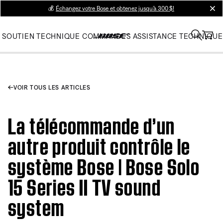
💰
Échangez votre Bose et obtenez jusqu’à 300 $!
clos
SOUTIEN TECHNIQUE
COMMANDES
ASSISTANCE TECHNIQUE
VOIR TOUS LES ARTICLES
La télécommande d’un
autre produit contrôle le
système Bose | Bose Solo
15 Series II TV sound
system