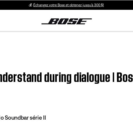
💰
Échangez votre Bose et obtenez jusqu’à 300 $!
 understand during dialogue | B
o Soundbar série II