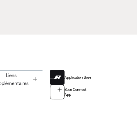
Liens
Application Bose
Toggle
pplémentaires
Bose Connect
App