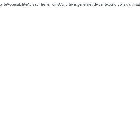
alité
Accessibilité
Avis sur les témoins
Conditions générales de vente
Conditions d'utilisa