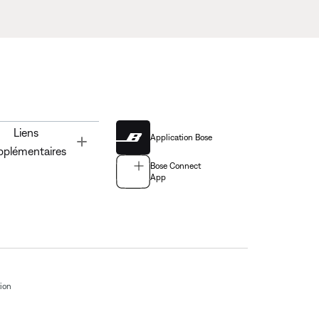
Liens
Application Bose
Toggle
pplémentaires
Bose Connect
App
tion