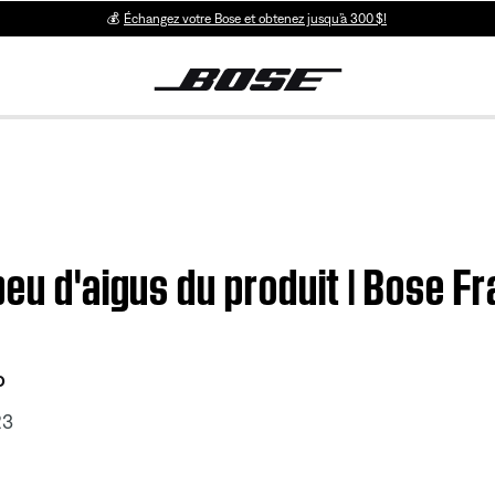
💰
Échangez votre Bose et obtenez jusqu’à 300 $!
peu d'aigus du produit | Bose 
o
23