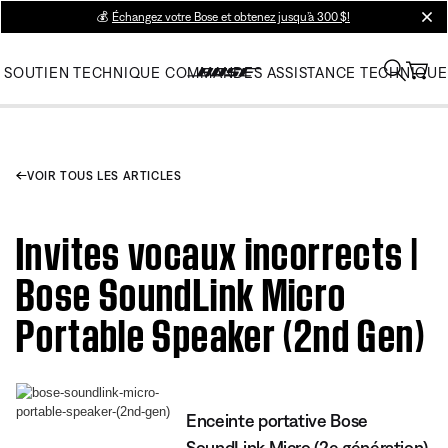
💰
Échangez votre Bose et obtenez jusqu’à 300 $!
clos
SOUTIEN TECHNIQUE
COMMANDES
ASSISTANCE TECHNIQUE
VOIR TOUS LES ARTICLES
Invites vocaux incorrects |
Bose SoundLink Micro
Portable Speaker (2nd Gen)
Enceinte portative Bose
SoundLink Micro (2e génération)