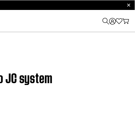
clos
eo JC system