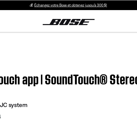
💰
Échangez votre Bose et obtenez jusqu’à 300 $!
Touch app | SoundTouch® Ster
 JC system
4