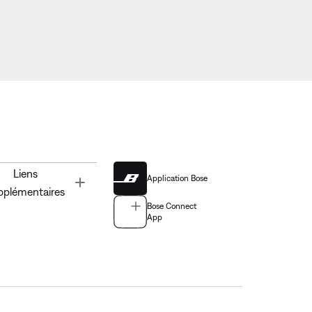
Liens
Application Bose
Toggle
pplémentaires
Bose Connect
App