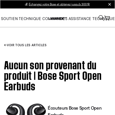
💰
Échangez votre Bose et obtenez jusqu’à 300 $!
clos
SOUTIEN TECHNIQUE
COMMANDES
ASSISTANCE TECHNIQUE
VOIR TOUS LES ARTICLES
Aucun son provenant du
produit | Bose Sport Open
Earbuds
Écouteurs Bose Sport Open
Earbuds