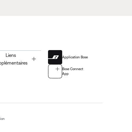
Liens
Application Bose
Toggle
pplémentaires
Bose Connect
App
tion