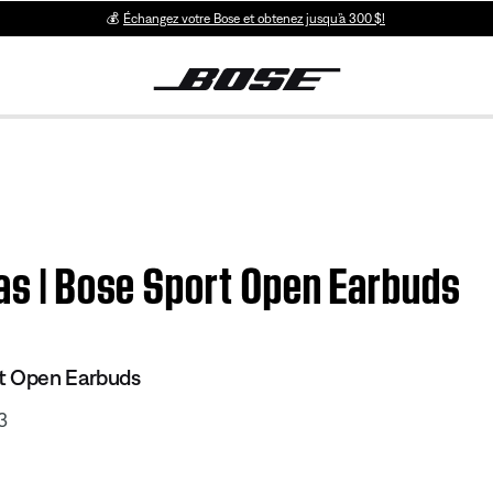
💰
Échangez votre Bose et obtenez jusqu’à 300 $!
pas | Bose Sport Open Earbuds
t Open Earbuds
3