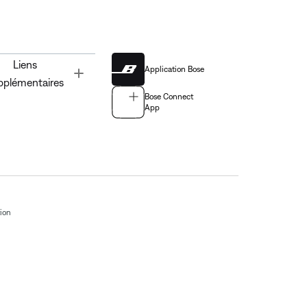
Liens
Application Bose
Toggle
pplémentaires
Bose Connect
App
tion