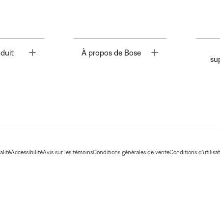
Toggle
Toggle
duit
À propos de Bose
su
alité
Accessibilité
Avis sur les témoins
Conditions générales de vente
Conditions d'utilisa