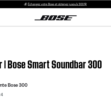
💰
Échangez votre Bose et obtenez jusqu’à 300 $!
ter | Bose Smart Soundbar 300
gente Bose 300
24