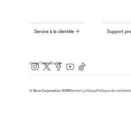
Toggle
Service à la clientèle
Support pro
|
United States
English
© Bose Corporation 2026
Mention juridique
Politique de confidenti