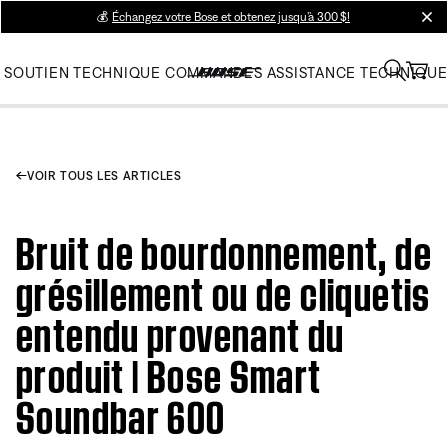
💰
Échangez votre Bose et obtenez jusqu’à 300 $!
clos
SOUTIEN TECHNIQUE
COMMANDES
ASSISTANCE TECHNIQUE
VOIR TOUS LES ARTICLES
Bruit de bourdonnement, de
grésillement ou de cliquetis
entendu provenant du
produit | Bose Smart
Soundbar 600