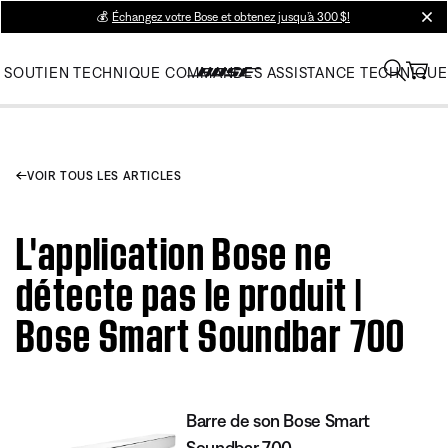
💰
Échangez votre Bose et obtenez jusqu’à 300 $!
clos
SOUTIEN TECHNIQUE
COMMANDES
ASSISTANCE TECHNIQUE
VOIR TOUS LES ARTICLES
L'application Bose ne
détecte pas le produit |
Bose Smart Soundbar 700
Barre de son Bose Smart
Soundbar 700