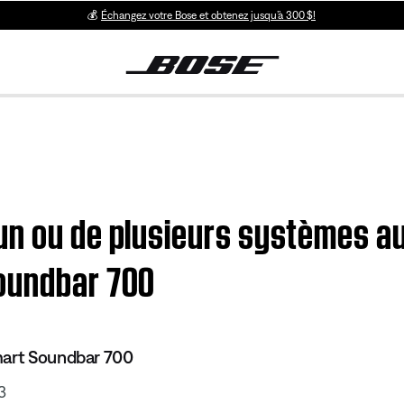
💰
Échangez votre Bose et obtenez jusqu’à 300 $!
n ou de plusieurs systèmes au
oundbar 700
mart Soundbar 700
3