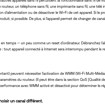
'autres appareils sans fil perturbent la fonctionnalité sans fil de vo
 routeur, un téléphone sans fil, une imprimante sans fil, une télé in
 d'alimentation ou de désactiver le Wi-Fi de cet appareil. Si le pr
oduit, si possible. De plus, si l'appareil permet de changer de canal
s en temps — un peu comme un reset d’ordinateur. Débranchez l’a
 : tout appareil connecté à Internet sera interrompu pendant le re
ortant) peuvent nécessiter l'activation de WMM (Wi-Fi Multi-Média
paramètres du routeur. (Il peut être dans la section QoS [Qualité 
performance avec WMM activé et désactivé pour déterminer le rég
oisir un canal différent.