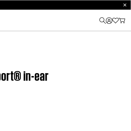
clos
port® in-ear