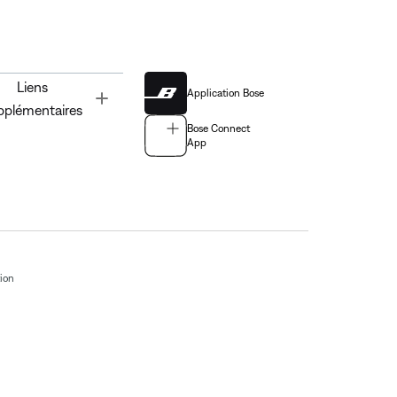
Liens
Application Bose
Toggle
pplémentaires
Bose Connect
App
tion