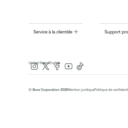
Toggle
Service à la clientèle
Support pro
|
United States
English
© Bose Corporation 2026
Mention juridique
Politique de confidenti