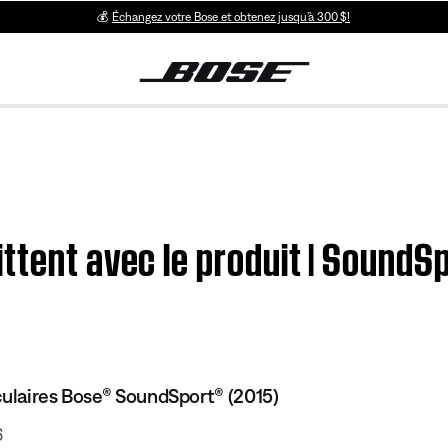
💰
Échangez votre Bose et obtenez jusqu’à 300 $!
ttent avec le produit | SoundS
culaires Bose® SoundSport® (2015)
6