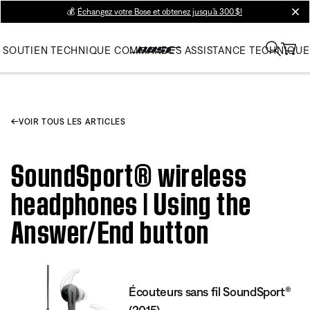
💰
Échangez votre Bose et obtenez jusqu’à 300 $!
clos
SOUTIEN TECHNIQUE
COMMANDES
ASSISTANCE TECHNIQUE
VOIR TOUS LES ARTICLES
SoundSport® wireless
headphones | Using the
Answer/End button
Écouteurs sans fil SoundSport®