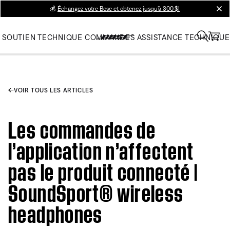
💰
Échangez votre Bose et obtenez jusqu’à 300 $!
clos
SOUTIEN TECHNIQUE
COMMANDES
ASSISTANCE TECHNIQUE
VOIR TOUS LES ARTICLES
Les commandes de
l’application n’affectent
pas le produit connecté |
SoundSport® wireless
headphones