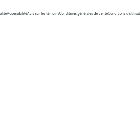
alité
Accessibilité
Avis sur les témoins
Conditions générales de vente
Conditions d'utilisa