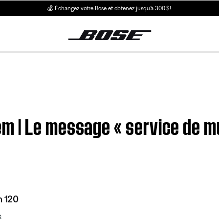
💰
Échangez votre Bose et obtenez jusqu’à 300 $!
 | Le message « service de mu
 120
6