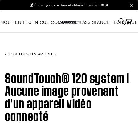
💰
Échangez votre Bose et obtenez jusqu’à 300 $!
clos
SOUTIEN TECHNIQUE
COMMANDES
ASSISTANCE TECHNIQUE
VOIR TOUS LES ARTICLES
SoundTouch® 120 system |
Aucune image provenant
d'un appareil vidéo
connecté