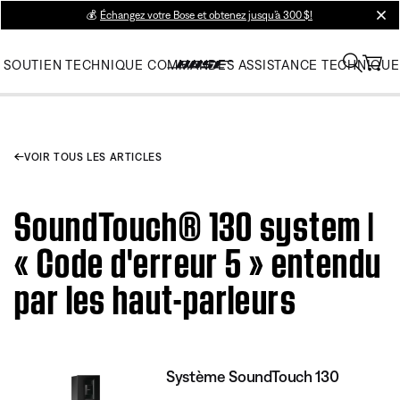
💰
Échangez votre Bose et obtenez jusqu’à 300 $!
clos
SOUTIEN TECHNIQUE
COMMANDES
ASSISTANCE TECHNIQUE
VOIR TOUS LES ARTICLES
SoundTouch® 130 system |
« Code d'erreur 5 » entendu
par les haut-parleurs
Système SoundTouch 130