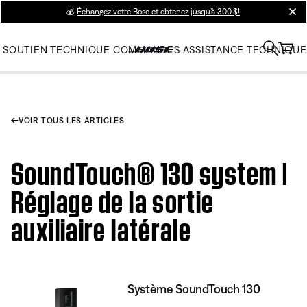
💰
Échangez votre Bose et obtenez jusqu’à 300 $!
clos
SOUTIEN TECHNIQUE
COMMANDES
ASSISTANCE TECHNIQUE
VOIR TOUS LES ARTICLES
SoundTouch® 130 system |
Réglage de la sortie
auxiliaire latérale
Système SoundTouch 130