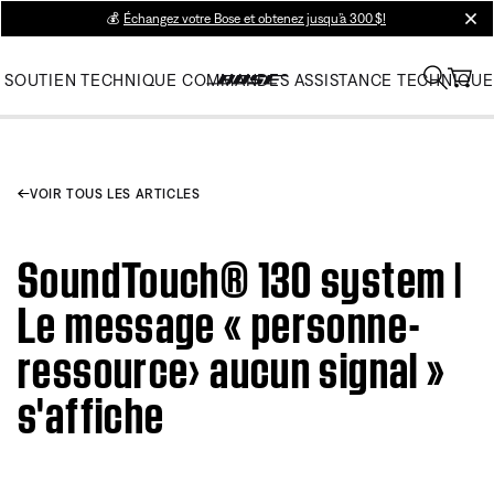
💰
Échangez votre Bose et obtenez jusqu’à 300 $!
clos
SOUTIEN TECHNIQUE
COMMANDES
ASSISTANCE TECHNIQUE
VOIR TOUS LES ARTICLES
SoundTouch® 130 system |
Le message « personne-
ressource› aucun signal »
s'affiche