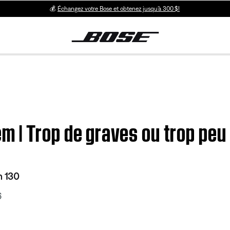
💰
Échangez votre Bose et obtenez jusqu’à 300 $!
| Trop de graves ou trop peu 
 130
6