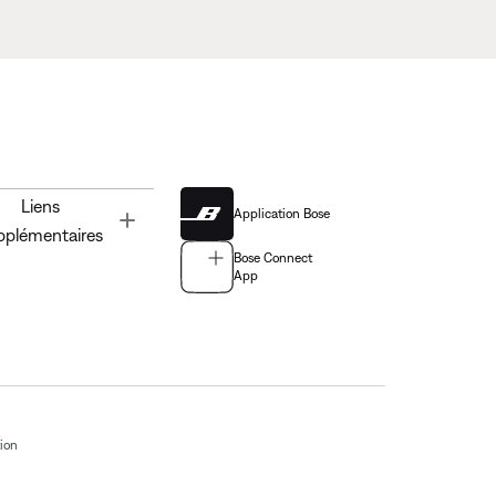
Liens
Application Bose
Toggle
pplémentaires
Bose Connect
App
tion