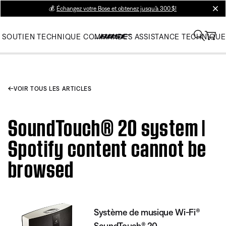
💰
Échangez votre Bose et obtenez jusqu’à 300 $!
clos
SOUTIEN TECHNIQUE
COMMANDES
ASSISTANCE TECHNIQUE
VOIR TOUS LES ARTICLES
SoundTouch® 20 system |
Spotify content cannot be
browsed
Système de musique Wi-Fi®
SoundTouch® 20