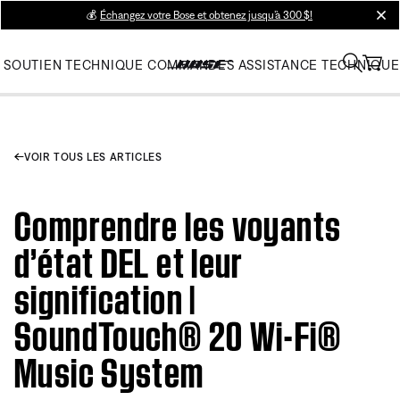
💰
Échangez votre Bose et obtenez jusqu’à 300 $!
clos
SOUTIEN TECHNIQUE
COMMANDES
ASSISTANCE TECHNIQUE
VOIR TOUS LES ARTICLES
Comprendre les voyants
d’état DEL et leur
signification |
SoundTouch® 20 Wi-Fi®
Music System