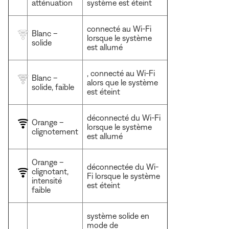
atténuation
système est éteint
connecté au Wi-Fi
Blanc –
lorsque le système
solide
est allumé
, connecté au Wi-Fi
Blanc –
alors que le système
solide, faible
est éteint
déconnecté du Wi-Fi
Orange –
lorsque le système
clignotement
est allumé
Orange –
déconnectée du Wi-
clignotant,
Fi lorsque le système
intensité
est éteint
faible
système solide en
mode de