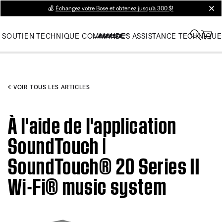
💰
Échangez votre Bose et obtenez jusqu’à 300 $!
clos
SOUTIEN TECHNIQUE
COMMANDES
ASSISTANCE TECHNIQUE
VOIR TOUS LES ARTICLES
À l'aide de l'application
SoundTouch |
SoundTouch® 20 Series II
Wi-Fi® music system