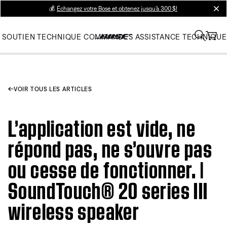
💰
Échangez votre Bose et obtenez jusqu’à 300 $!
clos
SOUTIEN TECHNIQUE
COMMANDES
ASSISTANCE TECHNIQUE
VOIR TOUS LES ARTICLES
L’application est vide, ne
répond pas, ne s’ouvre pas
ou cesse de fonctionner. |
SoundTouch® 20 series III
wireless speaker