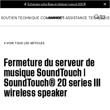
💰
Échangez votre Bose et obtenez jusqu’à 300 $!
clos
SOUTIEN TECHNIQUE
COMMANDES
ASSISTANCE TECHNIQUE
VOIR TOUS LES ARTICLES
Fermeture du serveur de
musique SoundTouch |
SoundTouch® 20 series III
wireless speaker