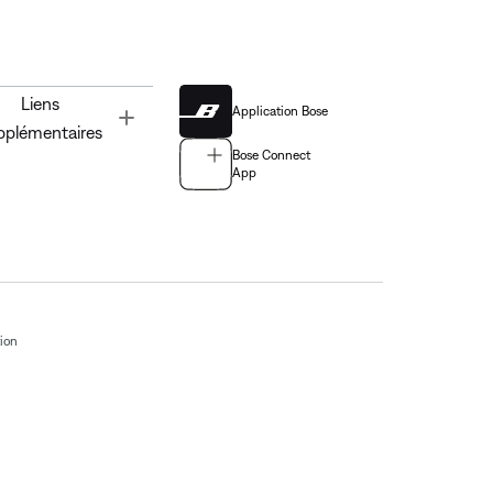
Liens
Application Bose
Toggle
pplémentaires
Bose Connect
App
tion