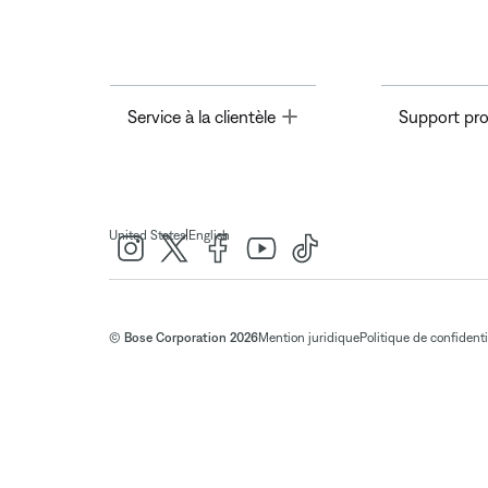
Toggle
Service à la clientèle
Support pro
|
United States
English
© Bose Corporation 2026
Mention juridique
Politique de confidenti