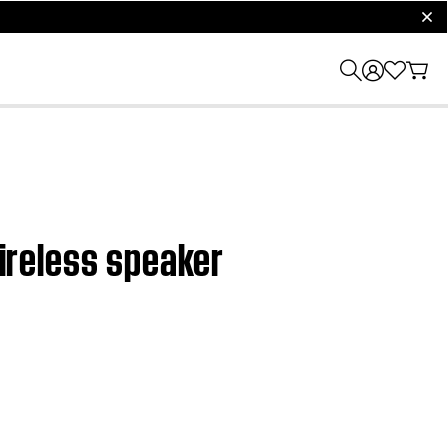
clos
wireless speaker