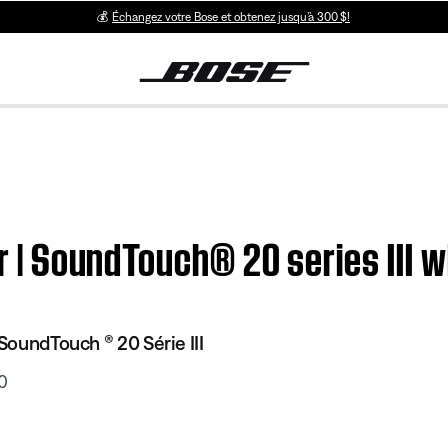
💰
Échangez votre Bose et obtenez jusqu’à 300 $!
er | SoundTouch® 20 series III 
 SoundTouch ® 20 Série III
0