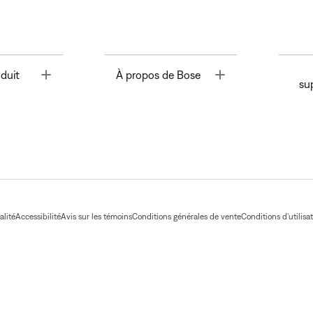
Toggle
Toggle
duit
À propos de Bose
su
alité
Accessibilité
Avis sur les témoins
Conditions générales de vente
Conditions d'utilisa