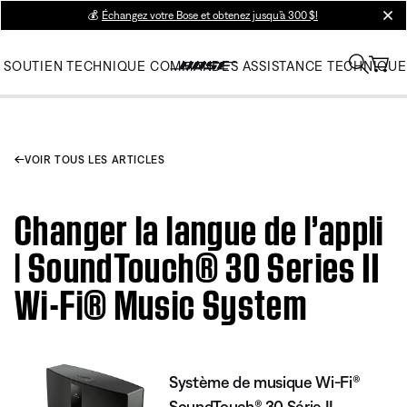
💰
Échangez votre Bose et obtenez jusqu’à 300 $!
clos
SOUTIEN TECHNIQUE
COMMANDES
ASSISTANCE TECHNIQUE
VOIR TOUS LES ARTICLES
Changer la langue de l’appli
| SoundTouch® 30 Series II
Wi-Fi® Music System
Système de musique Wi-Fi®
SoundTouch® 30 Série II