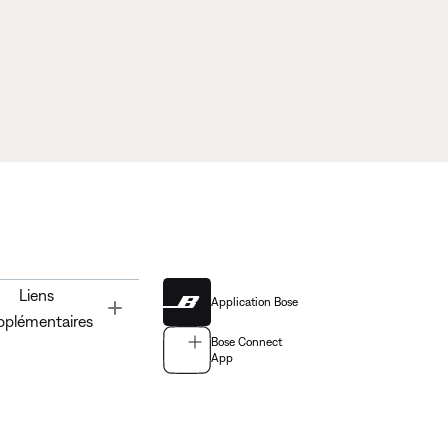
Liens
Application Bose
Toggle
pplémentaires
Bose Connect
App