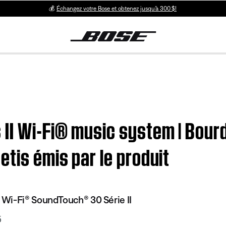
💰
Échangez votre Bose et obtenez jusqu’à 300 $!
II Wi-Fi® music system | Bou
tis émis par le produit
Wi-Fi® SoundTouch® 30 Série II
5