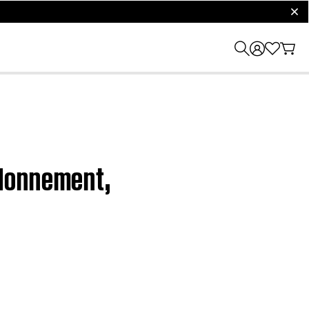
clos
rdonnement,