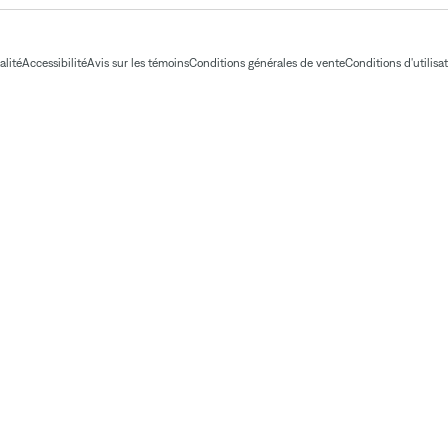
alité
Accessibilité
Avis sur les témoins
Conditions générales de vente
Conditions d'utilisa