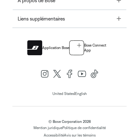
À propos de Bose
Toggle
Liens supplémentaires
Bose Connect
Application Bose
App
|
United States
English
© Bose Corporation 2026
Mention juridique
Politique de confidentialité
Accessibilité
Avis sur les témoins