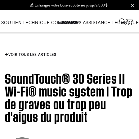
💰
Échangez votre Bose et obtenez jusqu’à 300 $!
clos
SOUTIEN TECHNIQUE
COMMANDES
ASSISTANCE TECHNIQUE
VOIR TOUS LES ARTICLES
SoundTouch® 30 Series II
Wi-Fi® music system | Trop
de graves ou trop peu
d'aigus du produit