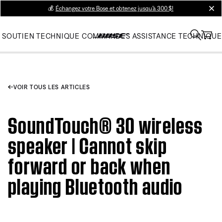
💰
Échangez votre Bose et obtenez jusqu’à 300 $!
clos
SOUTIEN TECHNIQUE
COMMANDES
ASSISTANCE TECHNIQUE
VOIR TOUS LES ARTICLES
SoundTouch® 30 wireless
speaker | Cannot skip
forward or back when
playing Bluetooth audio