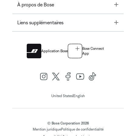
Toggle
À propos de Bose
Toggle
Liens supplémentaires
Bose Connect
Application Bose
App
|
United States
English
© Bose Corporation 2026
Mention juridique
Politique de confidentialité