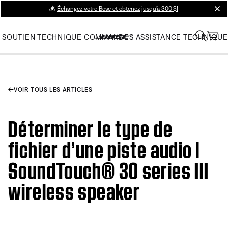
💰
Échangez votre Bose et obtenez jusqu’à 300 $!
clos
SOUTIEN TECHNIQUE
COMMANDES
ASSISTANCE TECHNIQUE
VOIR TOUS LES ARTICLES
Déterminer le type de
fichier d’une piste audio |
SoundTouch® 30 series III
wireless speaker