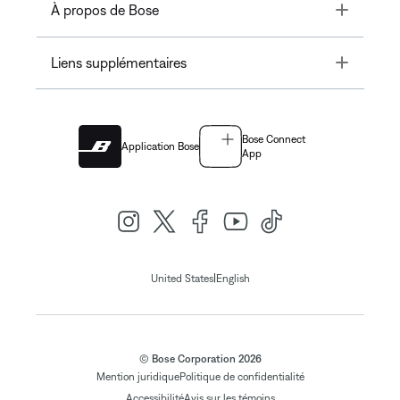
Toggle
À propos de Bose
Toggle
Liens supplémentaires
Bose Connect
Application Bose
App
|
United States
English
© Bose Corporation 2026
Mention juridique
Politique de confidentialité
Accessibilité
Avis sur les témoins