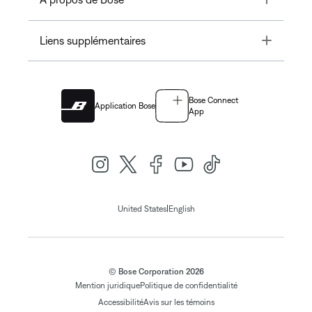
Toggle
Liens supplémentaires
Bose Connect
Application Bose
App
|
United States
English
© Bose Corporation 2026
Mention juridique
Politique de confidentialité
Accessibilité
Avis sur les témoins