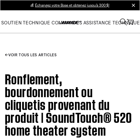
💰
Échangez votre Bose et obtenez jusqu’à 300 $!
clos
SOUTIEN TECHNIQUE
COMMANDES
ASSISTANCE TECHNIQUE
VOIR TOUS LES ARTICLES
Ronflement,
bourdonnement ou
cliquetis provenant du
produit | SoundTouch® 520
home theater system