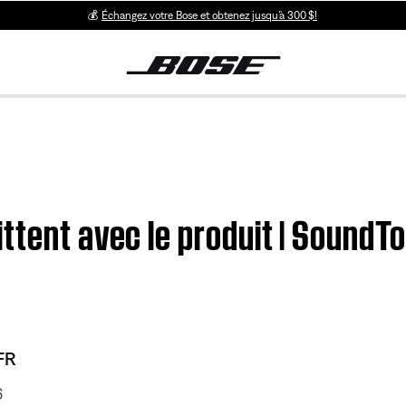
💰
Échangez votre Bose et obtenez jusqu’à 300 $!
ittent avec le produit | Sound
FR
6