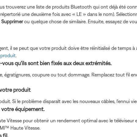
us trouverez une liste de produits Bluetooth qui ont déjà été conn
t être répertorié une deuxième fois avec « LE » dans le nom). Sélec
,
Supprimer
ou quelque chose de similaire. Ensuite, essayez de vou
t, il se peut que votre produit doive être réinitialisé de temps à 
 produit
.
z-vous qu'ils sont bien fixés aux deux extrémités.
pliure, égratignures, coupure ou tout dommage. Remplacez tout fil 
votre produit
oduit. Si le problème disparaît avec les nouveaux câbles, l'ennui vi
t votre équipement.
e Vitesse pour obtenir un rendement optimal avec le téléviseur e
MI™ Haute Vitesse.
 fil.