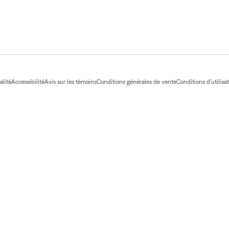
alité
Accessibilité
Avis sur les témoins
Conditions générales de vente
Conditions d'utilisa