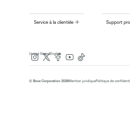
Toggle
Service à la clientèle
Support pro
|
United States
English
© Bose Corporation 2026
Mention juridique
Politique de confidenti