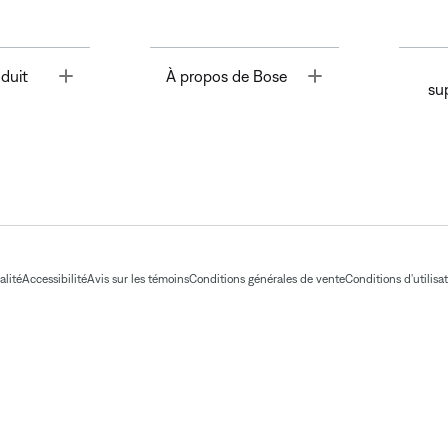
Toggle
Toggle
duit
À propos de Bose
su
alité
Accessibilité
Avis sur les témoins
Conditions générales de vente
Conditions d'utilisa