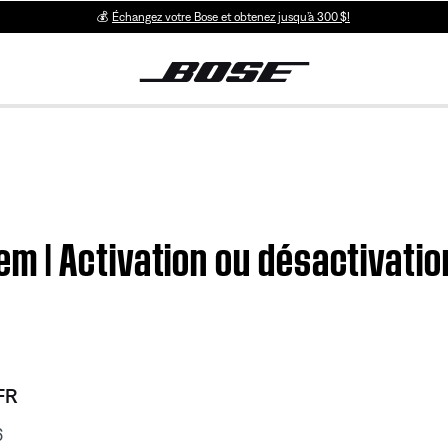
💰
Échangez votre Bose et obtenez jusqu’à 300 $!
 | Activation ou désactivatio
FR
6