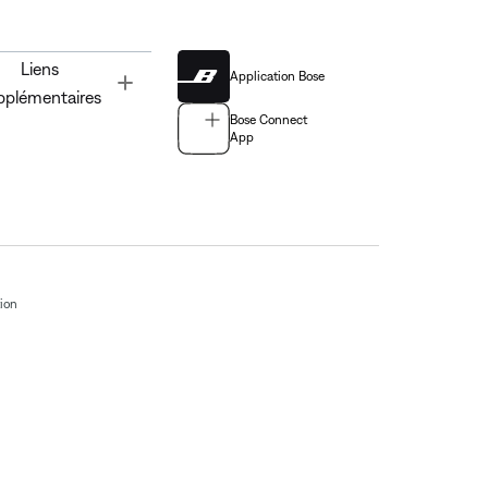
Liens
Application Bose
Toggle
pplémentaires
Bose Connect
App
tion