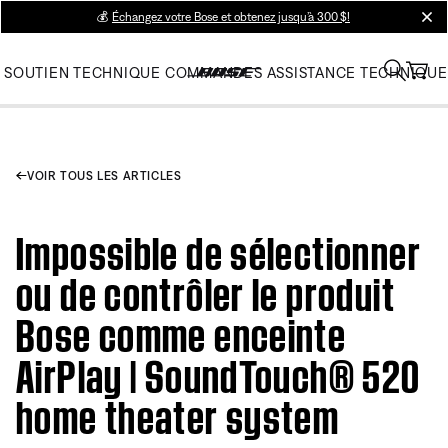
💰
Échangez votre Bose et obtenez jusqu’à 300 $!
clos
SOUTIEN TECHNIQUE
COMMANDES
ASSISTANCE TECHNIQUE
VOIR TOUS LES ARTICLES
Impossible de sélectionner
ou de contrôler le produit
Bose comme enceinte
AirPlay | SoundTouch® 520
home theater system