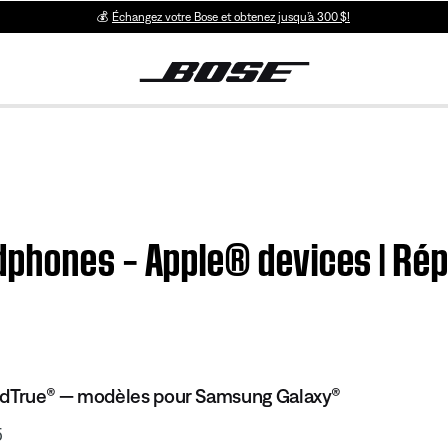
💰
Échangez votre Bose et obtenez jusqu’à 300 $!
phones – Apple® devices | Rép
ndTrue® — modèles pour Samsung Galaxy®
5