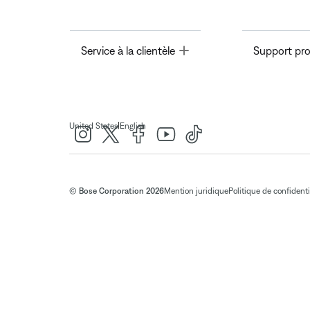
Toggle
Service à la clientèle
Support pro
|
United States
English
© Bose Corporation 2026
Mention juridique
Politique de confidenti