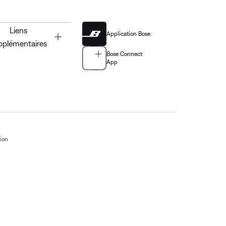
Liens
Application Bose
Toggle
pplémentaires
Bose Connect
App
tion