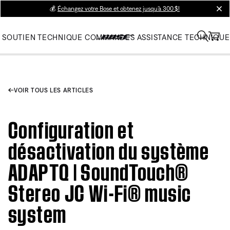
💰
Échangez votre Bose et obtenez jusqu’à 300 $!
clos
SOUTIEN TECHNIQUE
COMMANDES
ASSISTANCE TECHNIQUE
VOIR TOUS LES ARTICLES
Configuration et
désactivation du système
ADAPTQ | SoundTouch®
Stereo JC Wi-Fi® music
system