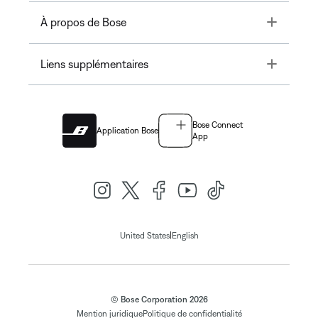
Toggle
À propos de Bose
Toggle
Liens supplémentaires
Bose Connect
Application Bose
App
|
United States
English
© Bose Corporation 2026
Mention juridique
Politique de confidentialité