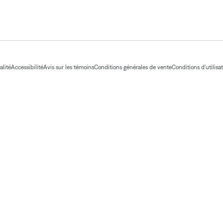
alité
Accessibilité
Avis sur les témoins
Conditions générales de vente
Conditions d'utilisa