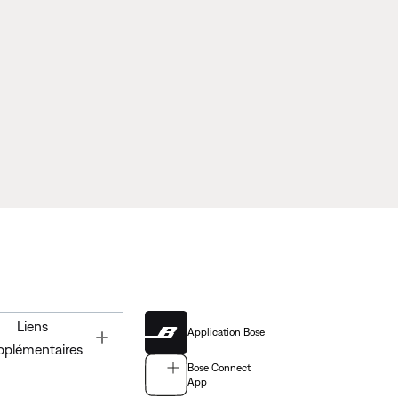
Liens
Application Bose
Toggle
pplémentaires
Bose Connect
App