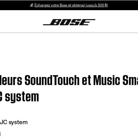
💰
Échangez votre Bose et obtenez jusqu’à 300 $!
arleurs SoundTouch et Music Sm
C system
 JC system
4