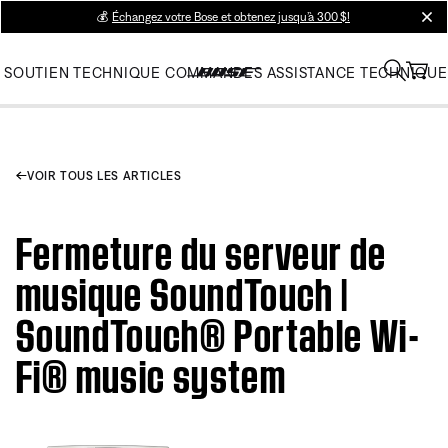
💰
Échangez votre Bose et obtenez jusqu’à 300 $!
clos
SOUTIEN TECHNIQUE
COMMANDES
ASSISTANCE TECHNIQUE
VOIR TOUS LES ARTICLES
Fermeture du serveur de
musique SoundTouch |
SoundTouch® Portable Wi-
Fi® music system