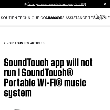
💰
Échangez votre Bose et obtenez jusqu’à 300 $!
clos
SOUTIEN TECHNIQUE
COMMANDES
ASSISTANCE TECHNIQUE
VOIR TOUS LES ARTICLES
SoundTouch app will not
run | SoundTouch®
Portable Wi-Fi® music
system