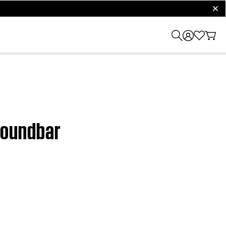
clos
soundbar