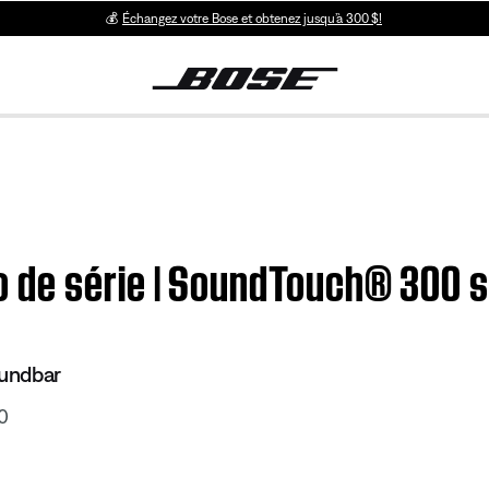
💰
Échangez votre Bose et obtenez jusqu’à 300 $!
 de série | SoundTouch® 300 
undbar
0