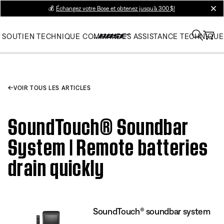
💰
Échangez votre Bose et obtenez jusqu’à 300 $!
clos
SOUTIEN TECHNIQUE
COMMANDES
ASSISTANCE TECHNIQUE
VOIR TOUS LES ARTICLES
SoundTouch® Soundbar
System | Remote batteries
drain quickly
SoundTouch® soundbar system