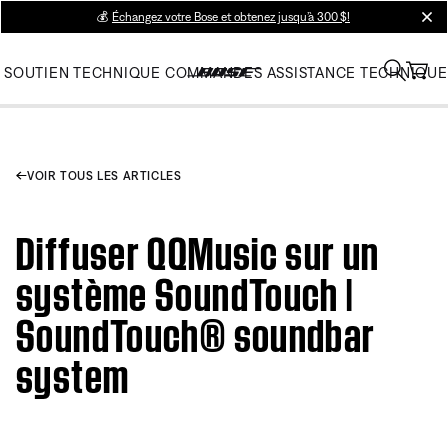
💰
Échangez votre Bose et obtenez jusqu’à 300 $!
clos
SOUTIEN TECHNIQUE
COMMANDES
ASSISTANCE TECHNIQUE
VOIR TOUS LES ARTICLES
Diffuser QQMusic sur un
système SoundTouch |
SoundTouch® soundbar
system