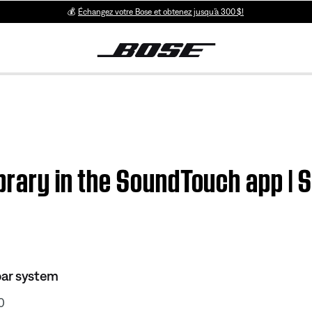
💰
Échangez votre Bose et obtenez jusqu’à 300 $!
library in the SoundTouch app 
ar system
0