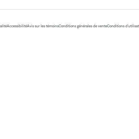
alité
Accessibilité
Avis sur les témoins
Conditions générales de vente
Conditions d'utilisa