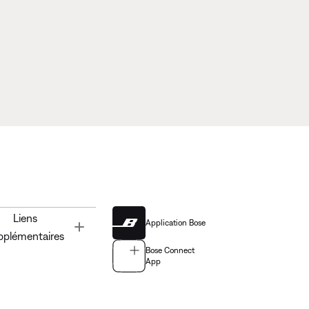
Liens
Application Bose
Toggle
pplémentaires
Bose Connect
App