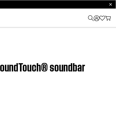
clos
| SoundTouch® soundbar