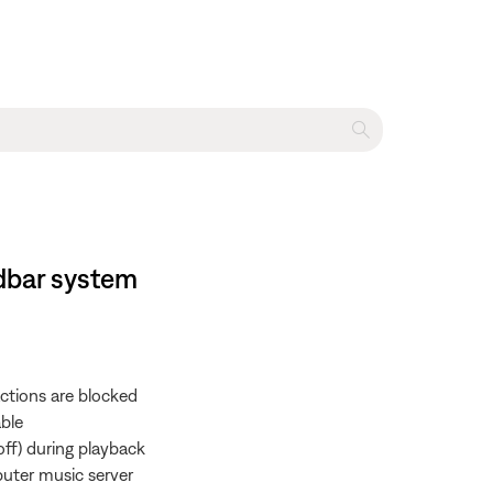
dbar system
actions are blocked
able
off) during playback
puter music server