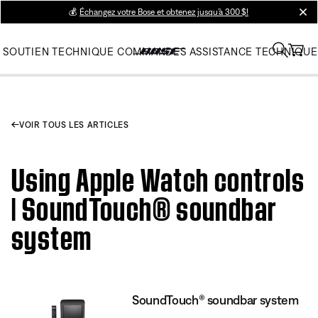
💰
Échangez votre Bose et obtenez jusqu’à 300 $!
clos
SOUTIEN TECHNIQUE
COMMANDES
ASSISTANCE TECHNIQUE
VOIR TOUS LES ARTICLES
Using Apple Watch controls
| SoundTouch® soundbar
system
SoundTouch® soundbar system