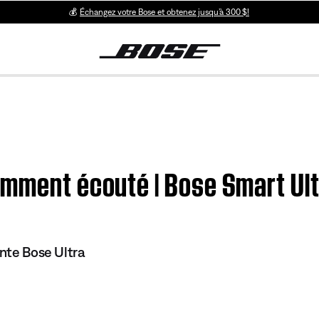
💰
Échangez votre Bose et obtenez jusqu’à 300 $!
emment écouté | Bose Smart Ul
ente Bose Ultra