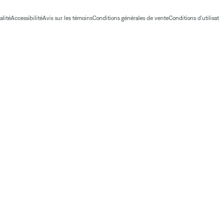
alité
Accessibilité
Avis sur les témoins
Conditions générales de vente
Conditions d'utilisa