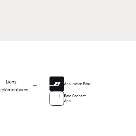
Liens
Application Bose
Toggle
pplémentaires
Bose Connect
App